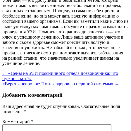
УЗИ шеи — это доступный и безопасный метод, который
может помочь выявить множество заболеваний и проблем,
связанных со здоровьем. Процедура сама по себе проста и
безболезненна, но она может дать важную информацию о
состоянии вашего организма. Если вы заметили какие-либо из
вышеупомянутых симптомов, обсудите с врачом возможность
проведения УЗИ. Помните, что ранняя диагностика — это
ключ к успешному лечению. Лишь ваше активное участие в
заботе о своем здоровье сможет обеспечить долгую и
качественную жизнь. Не забывайте также, что регулярные
профилактические осмотры помогают выявить заболевания
на ранней стадии, что значительно увеличивает шансы на
успешное лечение.
Навигация
←
«Цены на УЗИ поясничного отдела позвоночника: что
нужно знать?»
по
«Веретьеневролог: Путь к здоровью нервной системы»
→
записям
Добавить комментарий
Ваш адрес email не будет опубликован.
Обязательные поля
помечены
*
Комментарий
*